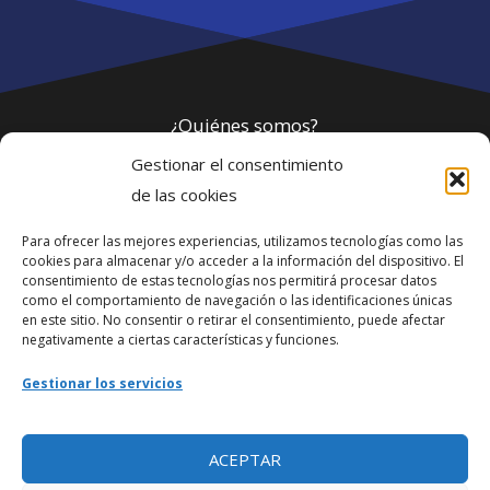
¿Quiénes somos?
Gestionar el consentimiento
Política de privacidad
de las cookies
Para ofrecer las mejores experiencias, utilizamos tecnologías como las
Webmaster
cookies para almacenar y/o acceder a la información del dispositivo. El
consentimiento de estas tecnologías nos permitirá procesar datos
soporte@fotosdlahabana.com
como el comportamiento de navegación o las identificaciones únicas
en este sitio. No consentir o retirar el consentimiento, puede afectar
Nuestro e-mail:
negativamente a ciertas características y funciones.
contactos@fotosdlahabana.com
Gestionar los servicios
Ir al grupo de Facebook
ACEPTAR