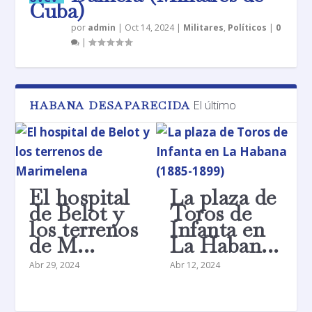
Cuba)
por
admin
|
Oct 14, 2024
|
Militares
,
Políticos
|
0
|
El último
HABANA DESAPARECIDA
El hospital
La plaza de
de Belot y
Toros de
los terrenos
Infanta en
de M...
La Haban...
Abr 29, 2024
Abr 12, 2024