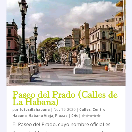
Paseo del Prado (Calles de
La Habana)
por
fotosdlahabana
|
Nov 19, 2020
|
Calles
,
Centro
Habana
,
Habana Vieja
,
Plazas
|
0
|
El Paseo del Prado, cuyo nombre oficial es