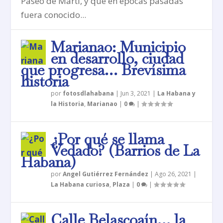
Paseo de Martí, y que en épocas pasadas
fuera conocido...
Marianao: Municipio
en desarrollo, ciudad
que progresa… Brevísima
historia
por
fotosdlahabana
|
Jun 3, 2021
|
La Habana y
la Historia
,
Marianao
|
0
|
¿Por qué se llama
Vedado? (Barrios de La
Habana)
por
Angel Gutiérrez Fernández
|
Ago 26, 2021
|
La Habana curiosa
,
Plaza
|
0
|
Calle Belascoaín… la