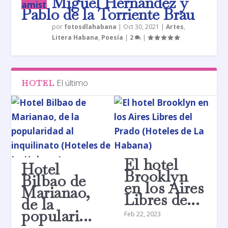
Miguel Hernández y
Pablo de la Torriente Brau
por
fotosdlahabana
|
Oct 30, 2021
|
Artes
,
Litera Habana
,
Poesía
|
2
|
El último
HOTEL
El hotel
Hotel
Brooklyn
Bilbao de
en los Aires
Marianao,
Libres de...
de la
populari...
Feb 22, 2023