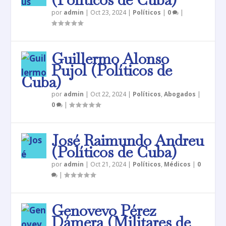
por
admin
|
Oct 23, 2024
|
Políticos
|
0
|
Guillermo Alonso
Pujol (Políticos de
Cuba)
por
admin
|
Oct 22, 2024
|
Políticos
,
Abogados
|
0
|
José Raimundo Andreu
(Políticos de Cuba)
por
admin
|
Oct 21, 2024
|
Políticos
,
Médicos
|
0
|
Genovevo Pérez
Dámera (Militares de