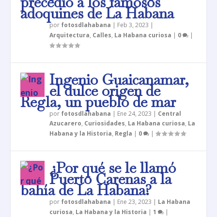
precedió a los famosos
adoquines de La Habana
por
fotosdlahabana
|
Feb 3, 2023
|
Arquitectura
,
Calles
,
La Habana curiosa
|
0
|
Ingenio Guaicanamar,
el dulce origen de
Regla, un pueblo de mar
por
fotosdlahabana
|
Ene 24, 2023
|
Central
Azucarero
,
Curiosidades
,
La Habana curiosa
,
La
Habana y la Historia
,
Regla
|
0
|
¿Por qué se le llamó
Puerto Carenas a la
bahía de La Habana?
por
fotosdlahabana
|
Ene 23, 2023
|
La Habana
curiosa
,
La Habana y la Historia
|
1
|