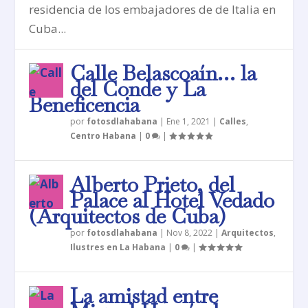
residencia de los embajadores de de Italia en
Cuba...
Calle Belascoaín… la
del Conde y La
Beneficencia
por
fotosdlahabana
|
Ene 1, 2021
|
Calles
,
Centro Habana
|
0
|
Alberto Prieto, del
Palace al Hotel Vedado
(Arquitectos de Cuba)
por
fotosdlahabana
|
Nov 8, 2022
|
Arquitectos
,
Ilustres en La Habana
|
0
|
La amistad entre