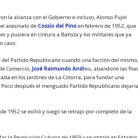
n la alianza con el Gobierno e incluso, Alonso Pujol
 el asesinato de
Cossío del Pino
en febrero de 1952, que
s y pusiera en cintura a Batista y los militares que ya
o caso.
o del Partido Republicano cuando una facción del mismo
 de Comercio,
José Raimundo Andr
eu, abandonó las fila
da en los Jardines de La Cotorra, para fundar una
. Poco después el menguado Partido Republicano dejarí
de 1952 se exilió y luego se retrajo por completo de la
ar la Revolución Cubana de 1959 y se instaló en Estados