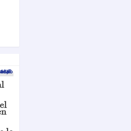
al
el
en