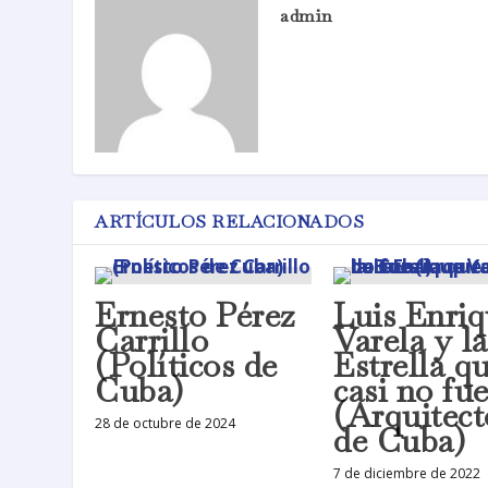
admin
ARTÍCULOS RELACIONADOS
Ernesto Pérez
Luis Enri
Carrillo
Varela y la
(Políticos de
Estrella q
Cuba)
casi no fu
(Arquitect
28 de octubre de 2024
de Cuba)
7 de diciembre de 2022