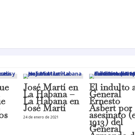
que
José Martí en
El indulto 
La Habana –
General
ue
La Habana en
Ernesto
e
José Martí
Asbert por 
os
asesinato (
24 de enero de 2021
1913) del
General