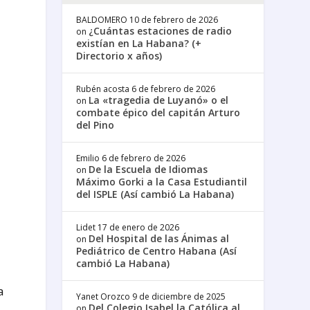
BALDOMERO
10 de febrero de 2026
¿Cuántas estaciones de radio
on
existían en La Habana? (+
Directorio x años)
Rubén acosta
6 de febrero de 2026
La «tragedia de Luyanó» o el
on
combate épico del capitán Arturo
del Pino
Emilio
6 de febrero de 2026
De la Escuela de Idiomas
on
Máximo Gorki a la Casa Estudiantil
del ISPLE (Así cambió La Habana)
Lidet
17 de enero de 2026
Del Hospital de las Ánimas al
on
Pediátrico de Centro Habana (Así
cambió La Habana)
a
Yanet Orozco
9 de diciembre de 2025
Del Colegio Isabel la Católica al
on