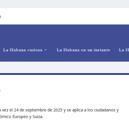
)
La Habana curiosa
La Habana en un instante
La H
)
ma vez el 24 de septiembre de 2025 y se aplica a los ciudadanos y
nómico Europeo y Suiza.