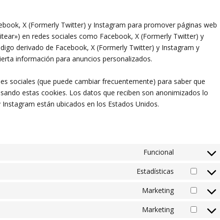
ebook, X (Formerly Twitter) y Instagram para promover páginas web
«tuitear») en redes sociales como Facebook, X (Formerly Twitter) y
digo derivado de Facebook, X (Formerly Twitter) y Instagram y
ierta información para anuncios personalizados.
redes sociales (que puede cambiar frecuentemente) para saber que
usando estas cookies. Los datos que reciben son anonimizados lo
y Instagram están ubicados en los Estados Unidos.
Funcional
Consent
Estadísticas
to
Consent
service
Marketing
to
Consent
wordpress
service
Marketing
to
Consent
google-