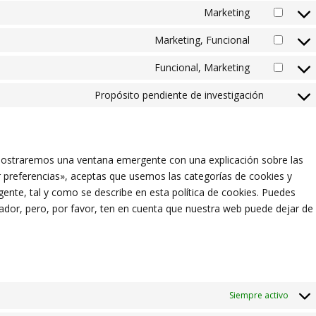
service
Marketing
to
analytics
Consent
google-
service
Marketing, Funcional
to
fonts
Consent
google-
service
Funcional, Marketing
to
maps
Consent
youtube
service
Propósito pendiente de investigación
to
Consent
facebook
service
to
twitter
service
 mostraremos una ventana emergente con una explicación sobre las
varios
 preferencias», aceptas que usemos las categorías de cookies y
ente, tal y como se describe en esta política de cookies. Puedes
gador, pero, por favor, ten en cuenta que nuestra web puede dejar de
Siempre activo