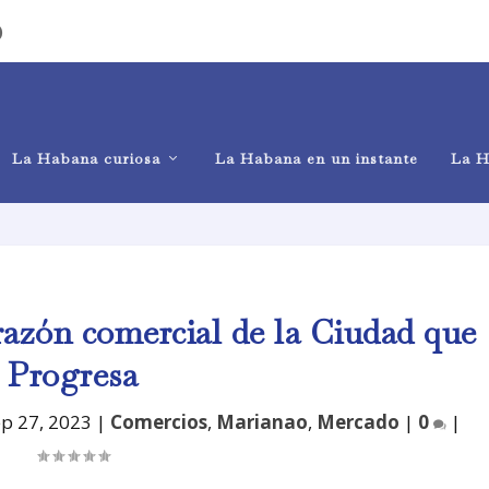
)
La Habana curiosa
La Habana en un instante
La H
razón comercial de la Ciudad que
Progresa
ep 27, 2023
|
Comercios
,
Marianao
,
Mercado
|
0
|