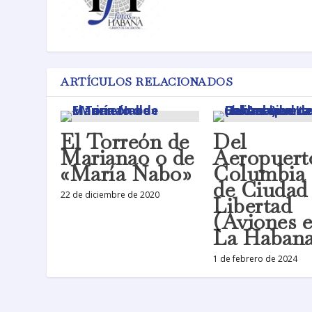
ARTÍCULOS RELACIONADOS
El Torreón de
Del
Marianao o de
Aeropuert
«María Nabo»
Columbia 
de Ciudad
22 de diciembre de 2020
Libertad
(Aviones 
La Habana
1 de febrero de 2024