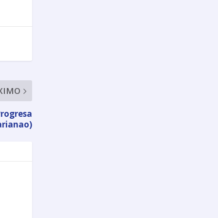
XIMO
Progresa
arianao)