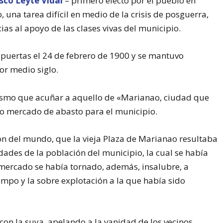
sco Leyte Vidal
– primero electo por el pueblo en
, una tarea difícil en medio de la crisis de posguerra,
ias al apoyo de las clases vivas del municipio.
puertas el 24 de febrero de 1900 y se mantuvo
r medio siglo.
 mismo que acuñar a aquello de «Marianao, ciudad que
vo mercado de abasto para el municipio.
zón del mundo, que la vieja Plaza de Marianao resultaba
idades de la población del municipio, la cual se había
o mercado se había tornado, además, insalubre, a
empo y la sobre explotación a la que había sido
on la suya, apelando a la vanidad de los vecinos,