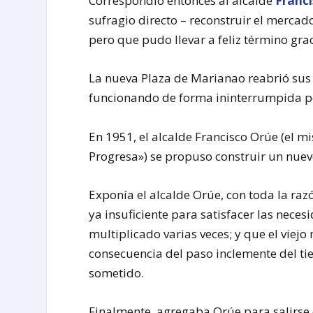
Correspondió entonces al alcalde
Franci
sufragio directo – reconstruir el mercado
pero que pudo llevar a feliz término grac
La nueva Plaza de Marianao reabrió sus 
funcionando de forma ininterrumpida po
En 1951, el alcalde Francisco Orúe (el
Progresa») se propuso construir un nue
Exponía el alcalde Orúe, con toda la ra
ya insuficiente para satisfacer las neces
multiplicado varias veces; y que el viej
consecuencia del paso inclemente del ti
sometido.
Finalmente, agregaba Orúe para salirse c