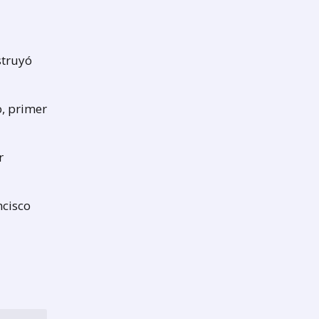
struyó
o, primer
r
ncisco