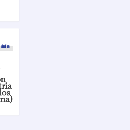
a
ón
tria
los
na)