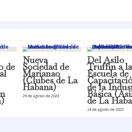
Nueva
Del Asilo
o de
Sociedad de
Truffin a l
al
Marianao
Escuela de
(Clubes de La
Capacitaci
Habana)
de la Indus
en
Básica (Asi
29 de agosto de 2023
)
de La Haba
24 de agosto de 2023