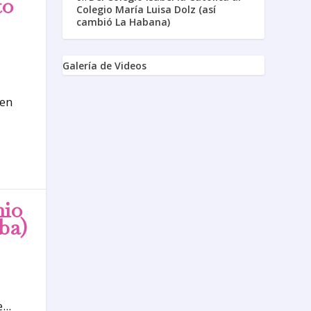
to
Colegio María Luisa Dolz (así
cambió La Habana)
Galería de Videos
 en
nio
ba)
...