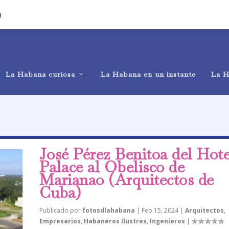
)
La Habana curiosa
La Habana en un instante
La H
José Pérez Benitoa del Hote
Palace al Obelisco de
Marianao (Arquitectos de
Cuba)
Publicado por
fotosdlahabana
|
Feb 15, 2024
|
Arquitectos
,
Empresarios
,
Habaneros Ilustres
,
Ingenieros
|