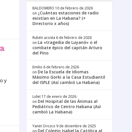
BALDOMERO
10 de febrero de 2026
¿Cuántas estaciones de radio
on
existían en La Habana? (+
Directorio x años)
Rubén acosta
6 de febrero de 2026
La «tragedia de Luyanó» o el
on
a
combate épico del capitán Arturo
del Pino
Emilio
6 de febrero de 2026
De la Escuela de Idiomas
on
Máximo Gorki a la Casa Estudiantil
o y
del ISPLE (Así cambió La Habana)
Lidet
17 de enero de 2026
Del Hospital de las Ánimas al
on
Pediátrico de Centro Habana (Así
cambió La Habana)
Yanet Orozco
9 de diciembre de 2025
Del Colegio Isabel la Católica al
on