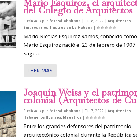
Mario Esquiroz, el arquitec
del Colegio de Arquitectos
Publicado por
fotosdlahabana
|
Dic 8, 2022
|
Arquitectos
,
Empresarios
,
Ilustres en La Habana
|
Mario Nicolás Esquiroz Ramos, conocido como
Mario Esquiroz nació el 23 de febrero de 1907
Sagua...
LEER MÁS
Joaquín Weiss y el patrimo
colonial (Arquitectos de Cu
Publicado por
fotosdlahabana
|
Dic 7, 2022
|
Arquitectos
,
Habaneros Ilustres
,
Maestros
|
Entre los grandes defensores del patrimonio
arquitectónico colonial durante la República se