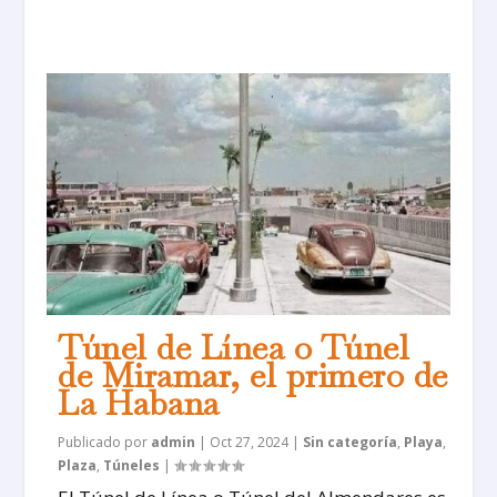
Túnel de Línea o Túnel
de Miramar, el primero de
La Habana
Publicado por
admin
|
Oct 27, 2024
|
Sin categoría
,
Playa
,
Plaza
,
Túneles
|