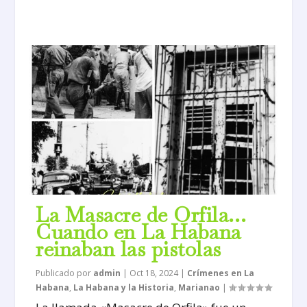
La Masacre de Orfila…
Cuando en La Habana
reinaban las pistolas
Publicado por
admin
|
Oct 18, 2024
|
Crímenes en La
Habana
,
La Habana y la Historia
,
Marianao
|