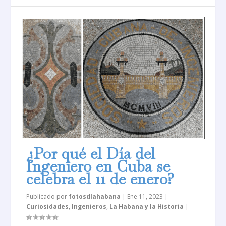
¿Por qué el Día del
Ingeniero en Cuba se
celebra el 11 de enero?
Publicado por
fotosdlahabana
|
Ene 11, 2023
|
Curiosidades
,
Ingenieros
,
La Habana y la Historia
|