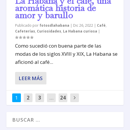
La Habana y el café, una
aromática historia de
amor y barullo
Publicado por
fotosdlahabana
|
Dic 26, 2022
|
Café
,
Cafeterías
,
Curiosidades
,
La Habana curiosa
|
Como sucedió con buena parte de las
modas de los siglos XVIII y XIX, La Habana se
aficionó al café...
LEER MÁS
1
2
3
…
24