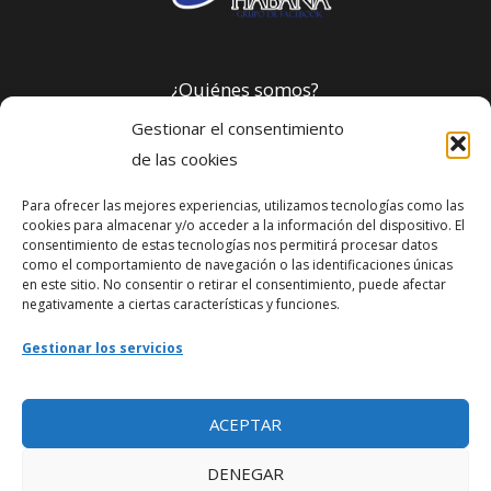
¿Quiénes somos?
Gestionar el consentimiento
Política de privacidad
de las cookies
Para ofrecer las mejores experiencias, utilizamos tecnologías como las
Webmaster
cookies para almacenar y/o acceder a la información del dispositivo. El
consentimiento de estas tecnologías nos permitirá procesar datos
soporte@fotosdlahabana.com
como el comportamiento de navegación o las identificaciones únicas
en este sitio. No consentir o retirar el consentimiento, puede afectar
Nuestro e-mail:
negativamente a ciertas características y funciones.
contactos@fotosdlahabana.com
Gestionar los servicios
Ir al grupo de Facebook
ACEPTAR
DENEGAR