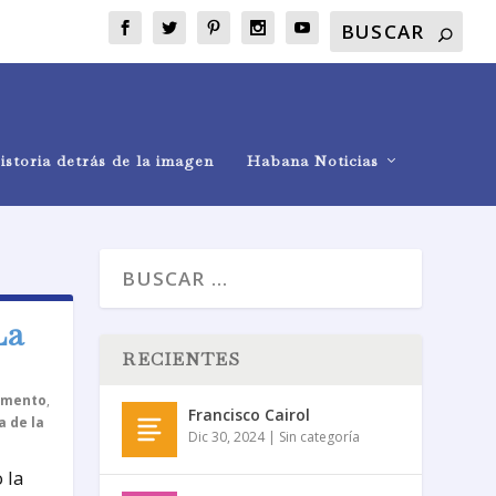
istoria detrás de la imagen
Habana Noticias
La
RECIENTES
emento
,
Francisco Cairol
a de la
Dic 30, 2024
|
Sin categoría
 la