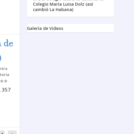
Colegio María Luisa Dolz (así
cambió La Habana)
Galería de Videos
a de
)
ntro
toria
. 357