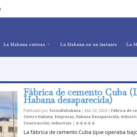
)
La Habana curiosa
La Habana en un instante
La H
Fábrica de cemento Cuba (
Habana desaparecida)
Publicado por
fotosdlahabana
|
Mar 23, 2024
|
Fábrica de c
Centro Habana
,
Empresas
,
Habana Desaparecida
,
Industri
Construcción
,
Industrias
|
La fábrica de cemento Cuba (que operaba bajo