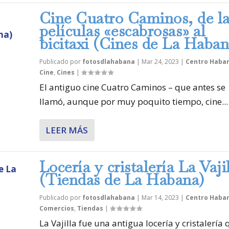
Cine Cuatro Caminos, de l
películas «escabrosas» al
bicitaxi (Cines de La Haban
Publicado por
fotosdlahabana
|
Mar 24, 2023
|
Centro Haba
Cine
,
Cines
|
El antiguo cine Cuatro Caminos – que antes se
llamó, aunque por muy poquito tiempo, cine...
LEER MÁS
Locería y cristalería La Vaji
(Tiendas de La Habana)
Publicado por
fotosdlahabana
|
Mar 14, 2023
|
Centro Haba
Comercios
,
Tiendas
|
La Vajilla fue una antigua locería y cristalería