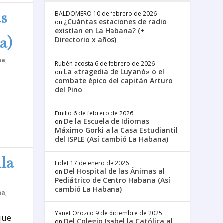
as
BALDOMERO
10 de febrero de 2026
¿Cuántas estaciones de radio
on
existían en La Habana? (+
a)
Directorio x años)
na
,
Rubén acosta
6 de febrero de 2026
La «tragedia de Luyanó» o el
on
combate épico del capitán Arturo
del Pino
Emilio
6 de febrero de 2026
De la Escuela de Idiomas
on
Máximo Gorki a la Casa Estudiantil
del ISPLE (Así cambió La Habana)
lla
Lidet
17 de enero de 2026
Del Hospital de las Ánimas al
on
Pediátrico de Centro Habana (Así
cambió La Habana)
na
,
Yanet Orozco
9 de diciembre de 2025
 que
Del Colegio Isabel la Católica al
on