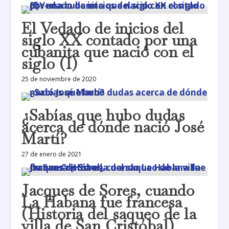
El Vedado de inicios del
siglo XX contado por una
cubanita que nació con el
siglo (I)
25 de noviembre de 2020
¿Sabías que hubo dudas
acerca de dónde nació José
Martí?
27 de enero de 2021
Jacques de Sores, cuando
La Habana fue francesa
(Historia del saqueo de la
villa de San Cristóbal)