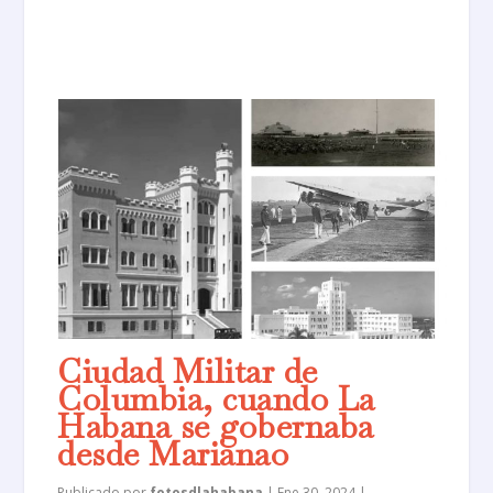
Ciudad Militar de
Columbia, cuando La
Habana se gobernaba
desde Marianao
Publicado por
fotosdlahabana
|
Ene 30, 2024
|