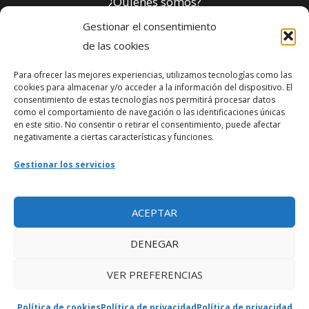
¿Quiénes somos?
Gestionar el consentimiento
Política de privacidad
de las cookies
Para ofrecer las mejores experiencias, utilizamos tecnologías como las
Webmaster
cookies para almacenar y/o acceder a la información del dispositivo. El
consentimiento de estas tecnologías nos permitirá procesar datos
soporte@fotosdlahabana.com
como el comportamiento de navegación o las identificaciones únicas
en este sitio. No consentir o retirar el consentimiento, puede afectar
Nuestro e-mail:
negativamente a ciertas características y funciones.
contactos@fotosdlahabana.com
Gestionar los servicios
Ir al grupo de Facebook
ACEPTAR
DENEGAR
VER PREFERENCIAS
Política de cookies
Política de privacidad
Política de privacidad