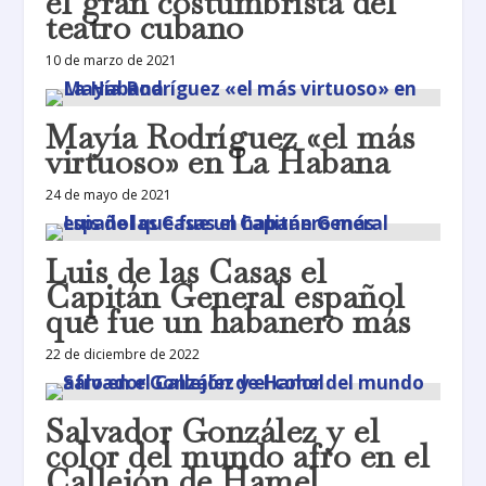
el gran costumbrista del
teatro cubano
10 de marzo de 2021
Mayía Rodríguez «el más
virtuoso» en La Habana
24 de mayo de 2021
Luis de las Casas el
Capitán General español
que fue un habanero más
22 de diciembre de 2022
Salvador González y el
color del mundo afro en el
Callejón de Hamel