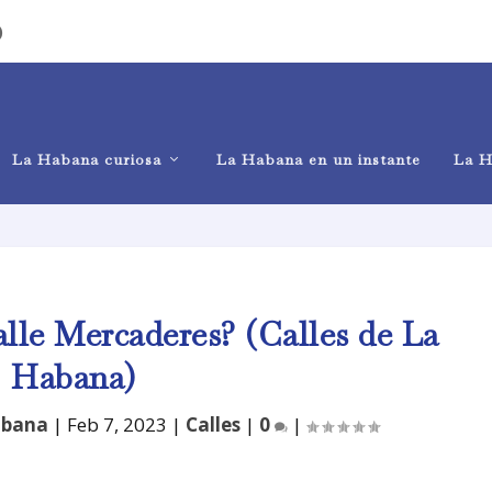
)
La Habana curiosa
La Habana en un instante
La H
alle Mercaderes? (Calles de La
Habana)
abana
|
Feb 7, 2023
|
Calles
|
0
|