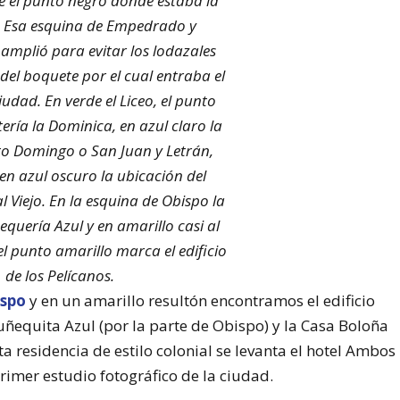
e el punto negro donde estaba la
. Esa esquina de Empedrado y
amplió para evitar los lodazales
 del boquete por el cual entraba el
iudad. En verde el Liceo, el punto
tería la Dominica, en azul claro la
nto Domingo o San Juan y Letrán,
 en azul oscuro la ubicación del
l Viejo. En la esquina de Obispo la
quería Azul y en amarillo casi al
 el punto amarillo marca el edificio
de los Pelícanos.
ispo
y en un amarillo resultón encontramos el edificio
equita Azul (por la parte de Obispo) y la Casa Boloña
ta residencia de estilo colonial se levanta el hotel Ambos
rimer estudio fotográfico de la ciudad.