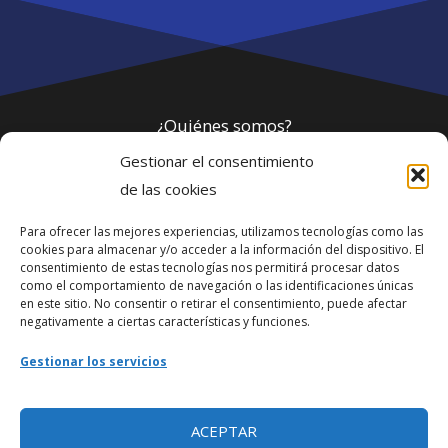
¿Quiénes somos?
Gestionar el consentimiento
Política de privacidad
de las cookies
Para ofrecer las mejores experiencias, utilizamos tecnologías como las
Webmaster
cookies para almacenar y/o acceder a la información del dispositivo. El
consentimiento de estas tecnologías nos permitirá procesar datos
soporte@fotosdlahabana.com
como el comportamiento de navegación o las identificaciones únicas
en este sitio. No consentir o retirar el consentimiento, puede afectar
Nuestro e-mail:
negativamente a ciertas características y funciones.
contactos@fotosdlahabana.com
Gestionar los servicios
Ir al grupo de Facebook
ACEPTAR