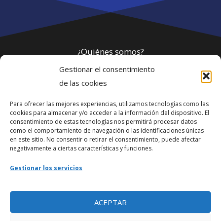
¿Quiénes somos?
Gestionar el consentimiento
Política de privacidad
de las cookies
Para ofrecer las mejores experiencias, utilizamos tecnologías como las
Webmaster
cookies para almacenar y/o acceder a la información del dispositivo. El
consentimiento de estas tecnologías nos permitirá procesar datos
soporte@fotosdlahabana.com
como el comportamiento de navegación o las identificaciones únicas
en este sitio. No consentir o retirar el consentimiento, puede afectar
Nuestro e-mail:
negativamente a ciertas características y funciones.
contactos@fotosdlahabana.com
Gestionar los servicios
Ir al grupo de Facebook
ACEPTAR