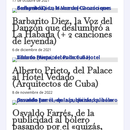
17 de octubre de 2021
Barbarito Diez, la Voz del
Danzón que deslumbró a
La Habana (+ 2 canciones
de leyenda)
6 de diciembre de 2021
Alberto Prieto, del Palace
al Hotel Vedado
(Arquitectos de Cuba)
8 de noviembre de 2022
Osvaldo Farrés, de la
publicidad al bolero
pasando por el «quizás,