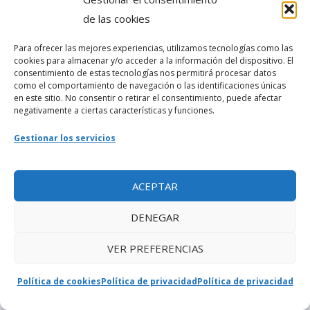
Oct 23, 2024
|
Políticos
de las cookies
Partido Republicano (Conservador) –
Para ofrecer las mejores experiencias, utilizamos tecnologías como las
Partidos de Cuba
cookies para almacenar y/o acceder a la información del dispositivo. El
Oct 23, 2024
|
Partidos Políticos
consentimiento de estas tecnologías nos permitirá procesar datos
como el comportamiento de navegación o las identificaciones únicas
en este sitio. No consentir o retirar el consentimiento, puede afectar
negativamente a ciertas características y funciones.
COMENTARIOS RECIENTES
Gestionar los servicios
BALDOMERO
10 de febrero de 2026
¿Cuántas estaciones de radio existían en La
on
Habana? (+ Directorio x años)
ACEPTAR
Rubén acosta
6 de febrero de 2026
DENEGAR
La «tragedia de Luyanó» o el combate épico del
on
capitán Arturo del Pino
VER PREFERENCIAS
Emilio
6 de febrero de 2026
De la Escuela de Idiomas Máximo Gorki a la Casa
on
Política de cookies
Política de privacidad
Política de privacidad
Estudiantil del ISPLE (Así cambió La Habana)