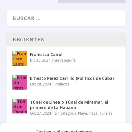
RECIENTES
Francisco Cairol
Dic 30, 2024
|
Sin categoría
Ernesto Pérez Carrillo (Políticos de Cuba)
Oct 28, 2024
|
Políticos
Túnel de Línea o Túnel de Miramar, el
primero de La Habana
Oct 27, 2024
|
Sin categoría
,
Playa
,
Plaza
,
Túneles
Jesús Villa Suárez (Políticos de Cuba)
Gestionar el consentimiento