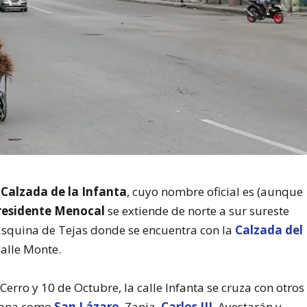
 Calzada de la Infanta
, cuyo nombre oficial es (aunque
residente Menocal
se extiende de norte a sur sureste
Esquina de Tejas donde se encuentra con la
Calzada del
calle Monte.
erro y 10 de Octubre, la calle Infanta se cruza con otros
ubana como
San Lázaro
, Zanja,
Carlos III
, Ayestarán y