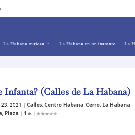
)
La Habana curiosa
La Habana en un instante
La H
e Infanta? (Calles de La Habana)
 23, 2021
|
Calles
,
Centro Habana
,
Cerro
,
La Habana
a
,
Plaza
|
1
|