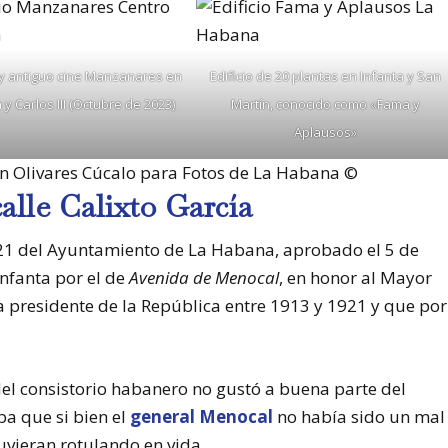
o y antiguo cine Manzanares en
Edificio de 20 plantas en Infanta y San
 y Carlos III (Octubre de 2023)
Martín, conocido como «Fama y
Aplausos»
lán Olivares Cúcalo para Fotos de La Habana ©
calle Calixto García
921 del Ayuntamiento de La Habana, aprobado el 5 de
Infanta por el de
Avenida de Menocal
, en honor al Mayor
a presidente de la República entre 1913 y 1921 y que por
el consistorio habanero no gustó a buena parte del
ba que si bien el
general Menocal
no había sido un mal
uvieran rotulando en vida.