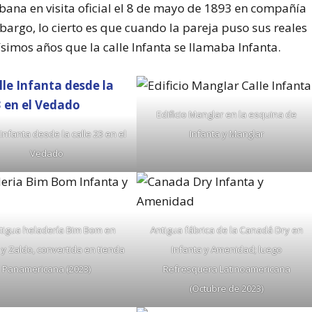
Habana en visita oficial el 8 de mayo de 1893 en compañía
bargo, lo cierto es que cuando la pareja puso sus reales
simos años que la calle Infanta se llamaba Infanta.
Edificio Manglar en la esquina de
 Infanta desde la calle 23 en el
Infanta y Manglar
Vedado
tigua heladería Bim Bom en
Antigua fábrica de la Canadá Dry en
 y Zaldo, convertida en tienda
Infanta y Amenidad; luego
Panamericana (2023)
Refresquera Latinoamericana
(Octubre de 2023)