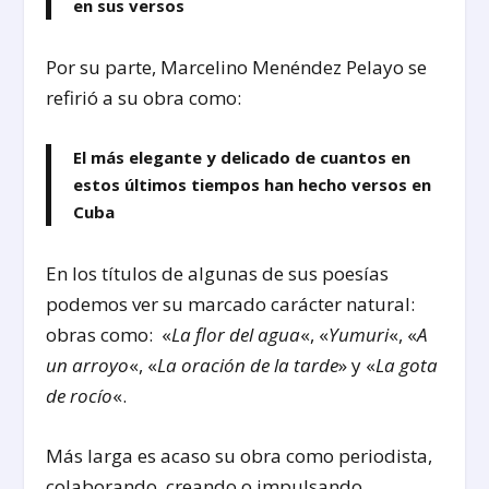
en sus versos
Por su parte, Marcelino Menéndez Pelayo se
refirió a su obra como:
El más elegante y delicado de cuantos en
estos últimos tiempos han hecho versos en
Cuba
En los títulos de algunas de sus poesías
podemos ver su marcado carácter natural:
obras como: «
La flor del agua
«, «
Yumuri
«, «
A
un arroyo
«, «
La oración de la tarde
» y «
La gota
de rocío
«.
Más larga es acaso su obra como periodista,
colaborando, creando o impulsando