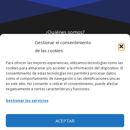
¿Quiénes somos?
Gestionar el consentimiento
Política de privacidad
de las cookies
Para ofrecer las mejores experiencias, utilizamos tecnologías como las
Webmaster
cookies para almacenar y/o acceder a la información del dispositivo. El
consentimiento de estas tecnologías nos permitirá procesar datos
soporte@fotosdlahabana.com
como el comportamiento de navegación o las identificaciones únicas
en este sitio. No consentir o retirar el consentimiento, puede afectar
Nuestro e-mail:
negativamente a ciertas características y funciones.
contactos@fotosdlahabana.com
Gestionar los servicios
Ir al grupo de Facebook
ACEPTAR