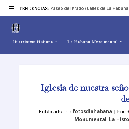
Paseo del Prado (Calles de La Habana
TENDENCIAS:
Ilustrísima Habana
La Habana Monumental
Iglesia de nuestra señ
d
Publicado por
fotosdlahabana
|
Ene 
Monumental
,
La Histo