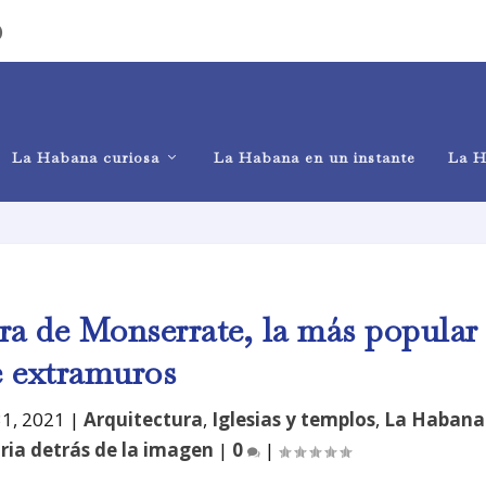
)
La Habana curiosa
La Habana en un instante
La H
ora de Monserrate, la más popular
e extramuros
31, 2021
|
Arquitectura
,
Iglesias y templos
,
La Habana
ria detrás de la imagen
|
0
|