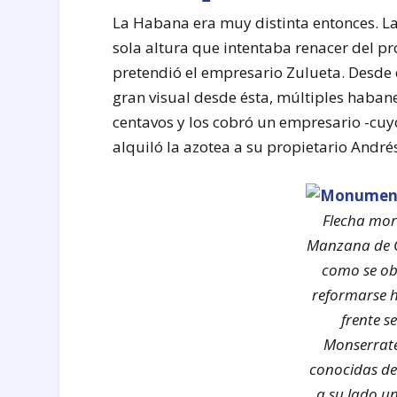
La Habana era muy distinta entonces. L
sola altura que intentaba renacer del p
pretendió el empresario Zulueta. Desde 
gran visual desde ésta, múltiples habaner
centavos y los cobró un empresario -cu
alquiló la azotea a su propietario Andr
Flecha mor
Manzana de G
como se ob
reformarse h
frente s
Monserrate
conocidas de
a su lado u