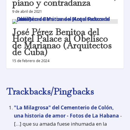
piano y contradanza
9 de abril de 2021
José Pérez Benitoa del
Hotel Palace al Obelisco
de Marianao (Arquitectos
de Cuba)
15 de febrero de 2024
Trackbacks/Pingbacks
"La Milagrosa" del Cementerio de Colón,
una historia de amor - Fotos de La Habana
-
[…] que su amada fuese inhumada en la