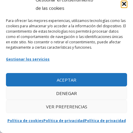
de las cookies
Para ofrecer las mejores experiencias, utilizamos tecnologías como las
cookies para almacenar y/o acceder a la información del dispositivo. El
RECIENTES
consentimiento de estas tecnologías nos permitirá procesar datos
como el comportamiento de navegación o las identificaciones únicas
en este sitio. No consentir o retirar el consentimiento, puede afectar
Francisco Cairol
negativamente a ciertas características y funciones.
Dic 30, 2024
|
Sin categoría
Gestionar los servicios
Ernesto Pérez Carrillo (Políticos de Cuba)
Oct 28, 2024
|
Políticos
ACEPTAR
Túnel de Línea o Túnel de Miramar, el
DENEGAR
primero de La Habana
Oct 27, 2024
|
Sin categoría
,
Playa
,
Plaza
,
Túneles
VER PREFERENCIAS
Jesús Villa Suárez (Políticos de Cuba)
Política de cookies
Política de privacidad
Política de privacidad
Oct 23, 2024
|
Políticos