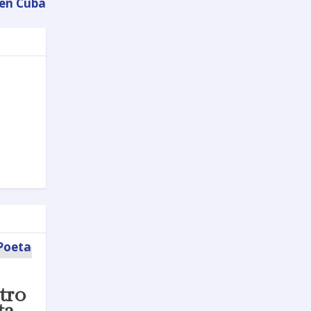
 en Cuba
tro
ta