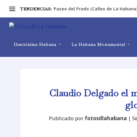
Paseo del Prado (Calles de La Habana
TENDENCIAS:
Ilustrísima Habana
La Habana Monumental
Claudio Delgado el m
gl
Publicado por
fotosdlahabana
|
S