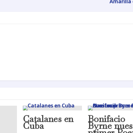
Amarilla
Catalanes en
Bonifacio
Cuba
Byrne nues
primer Poe