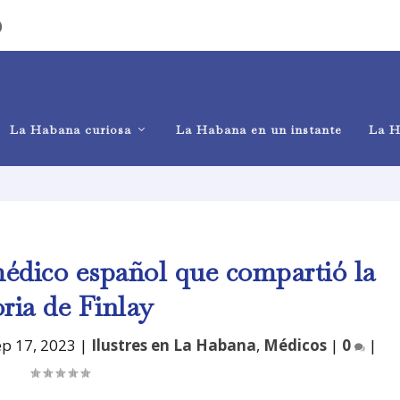
)
La Habana curiosa
La Habana en un instante
La H
édico español que compartió la
oria de Finlay
ep 17, 2023
|
Ilustres en La Habana
,
Médicos
|
0
|