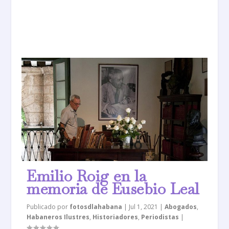
Emilio Roig en la
memoria de Eusebio Leal
Publicado por
fotosdlahabana
|
Jul 1, 2021
|
Abogados
,
Habaneros Ilustres
,
Historiadores
,
Periodistas
|