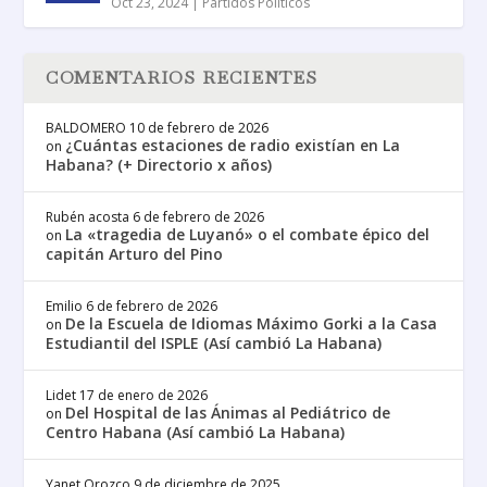
Oct 23, 2024
|
Partidos Políticos
COMENTARIOS RECIENTES
BALDOMERO
10 de febrero de 2026
¿Cuántas estaciones de radio existían en La
on
Habana? (+ Directorio x años)
Rubén acosta
6 de febrero de 2026
La «tragedia de Luyanó» o el combate épico del
on
capitán Arturo del Pino
Emilio
6 de febrero de 2026
De la Escuela de Idiomas Máximo Gorki a la Casa
on
Estudiantil del ISPLE (Así cambió La Habana)
Lidet
17 de enero de 2026
Del Hospital de las Ánimas al Pediátrico de
on
Centro Habana (Así cambió La Habana)
Yanet Orozco
9 de diciembre de 2025