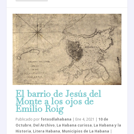
El barrio de Jesús del
Monte a los ojos de
Emilio Roig
Publicado por
fotosdlahabana
|
Ene 4, 2021
|
10 de
Octubre
,
Del Archivo
,
La Habana curiosa
,
La Habana y la
Historia
,
Litera Habana
,
Municipios de La Habana
|