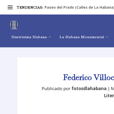
Paseo del Prado (Calles de La Habana
TENDENCIAS:
Ilustrísima Habana
La Habana Monumental
Federico Villo
Publicado por
fotosdlahabana
|
M
Lite