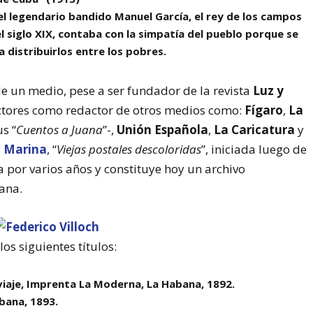
el legendario bandido Manuel García, el rey de los campos
l siglo XIX, contaba con la simpatía del pueblo porque se
a distribuirlos entre los pobres.
de un medio, pese a ser fundador de la revista
Luz y
ectores como redactor de otros medios como:
Fígaro
,
La
s “
Cuentos a Juana
”-,
Unión Española
,
La Caricatura
y
a Marina
, “
Viejas postales descoloridas
”, iniciada luego de
a por varios años y constituye hoy un archivo
bana.
os siguientes títulos:
viaje, Imprenta La Moderna, La Habana, 1892.
abana, 1893.