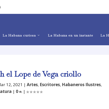
)
La Habana curiosa
La Habana en un instante
La H
ch el Lope de Vega criollo
ar 12, 2021
|
Artes
,
Escritores
,
Habaneros Ilustres
,
ratura
|
0
|