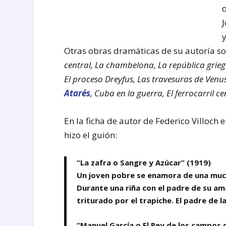
d
y
Otras obras dramáticas de su autoría s
central, La chambelona, La república griega
El proceso Dreyfus, Las travesuras de Venu
Atarés
, Cuba en la guerra, El ferrocarril 
En la ficha de autor de Federico Villoch 
hizo el guión:
“La zafra o Sangre y Azúcar” (1919)
Un joven pobre se enamora de una mucha
Durante una riña con el padre de su a
triturado por el trapiche. El padre de
“Manuel García o El Rey de los campos 