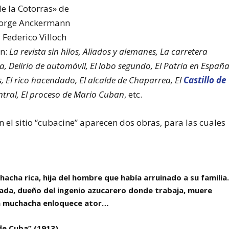
e la Cotorras» de
Jorge Anckermann
 Federico Villoch
on:
La revista sin hilos, Aliados y alemanes, La carretera
, Delirio de automóvil, El lobo segundo, El Patria en España
s, El rico hacendado, El alcalde de Chaparrea, El
Castillo de
central, El proceso de Mario Cuban
, etc.
en el sitio “cubacine” aparecen dos obras, para las cuales
cha rica, hija del hombre que había arruinado a su familia
mada, dueño del ingenio azucarero donde trabaja, muere
 la muchacha enloquece ator…
de Cuba” (1913)