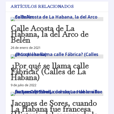
ARTÍCULOS RELACIONADOS
Calle Acosta de La
Habana, la del Arco de
Belén
26 de enero de 2021
¿Por qué se llama calle
Fábrica? (Calles de La
Habana)
9 de julio de 2022
Jacques de Sores, cuando
La Habana fue francesa