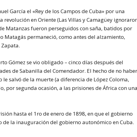
nuel García el «Rey de los Campos de Cuba» por una
 la revolución en Oriente (Las Villas y Camagüey ignoraro
s de Matanzas fueron perseguidos con saña, batidos por
ólo Matagás permaneció, como antes del alzamiento,
 Zapata.
rto Gómez se vio obligado – cinco días después del
dades de Sabanilla del Comendador. El hecho de no habe
 le salvó de la muerte (a diferencia de López Coloma,
do, por segunda ocasión, a las prisiones de África con un
ión hasta el 1ro de enero de 1898, en que el gobierno
o de la inauguración del gobierno autonómico en Cuba.