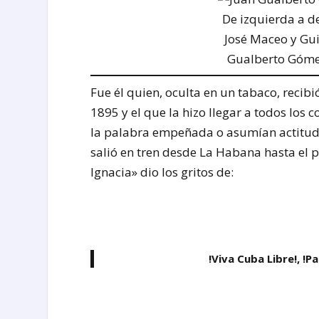
De izquierda a d
José Maceo y Gu
Gualberto Góme
Fue él quien, oculta en un tabaco, recib
1895 y el que la hizo llegar a todos los
la palabra empeñada o asumían actitudes
salió en tren desde La Habana hasta el p
Ignacia» dio los gritos de:
!Viva Cuba Libre!, !P