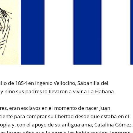
ulio de 1854 en ingenio Vellocino, Sabanilla del
niño sus padres lo llevaron a vivir a La Habana.
res, eran esclavos en el momento de nacer Juan
ciente para comprar su libertad desde que estaba en el
opia y, con el apoyo de su antigua ama, Catalina Gómez,
los largos años que la pareja les había servido, lograron