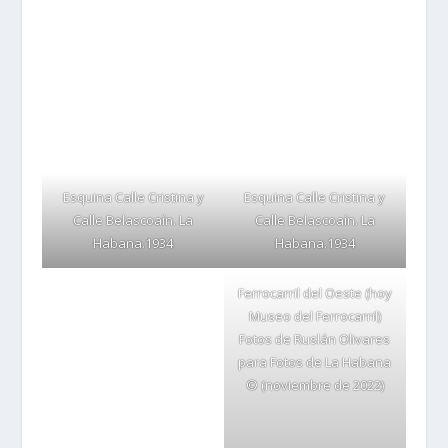
Esquina Calle Cristina y
Esquina Calle Cristina y
Calle Belascoaín. La
Calle Belascoaín. La
Habana.1934
Habana.1934
Ferrocarril del Oeste (hoy
Museo del Ferrocarril)
Fotos de Ruslán Olivares
para Fotos de La Habana
© (noviembre de 2022)