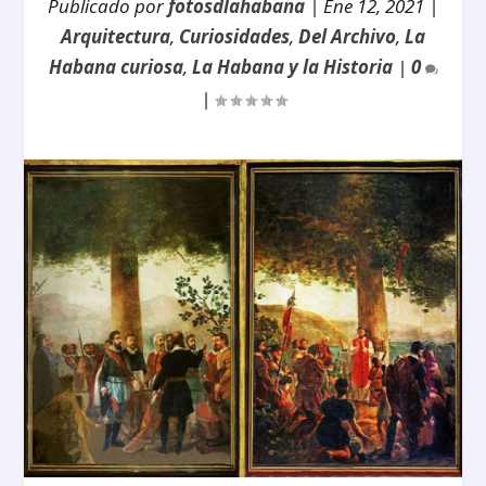
Publicado por
fotosdlahabana
|
Ene 12, 2021
|
Arquitectura
,
Curiosidades
,
Del Archivo
,
La
Habana curiosa
,
La Habana y la Historia
|
0
|