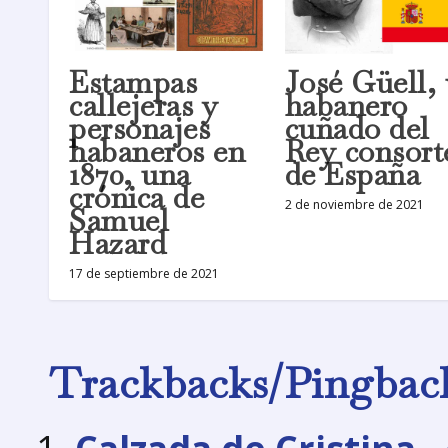
Estampas
José Güell,
callejeras y
habanero
personajes
cuñado del
habaneros en
Rey consort
1870, una
de España
crónica de
2 de noviembre de 2021
Samuel
Hazard
17 de septiembre de 2021
Trackbacks/Pingbac