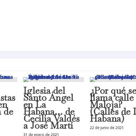
Iglesia del
¿Por qué s
stas
Santo Ángel
llama calle
en
en La
Maloja?
 de
Habana… de
(Calles de 
Cecilia Valdés
Habana)
a José Martí
22 de junio de 2021
31 de enero de 2021