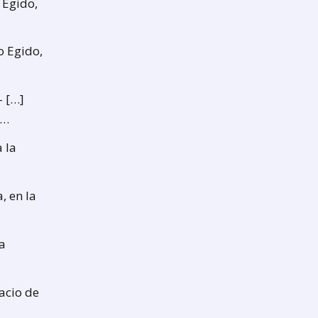
 Egido,
(o Egido,
- […]
y…
a la
, en la
a
acio de
…