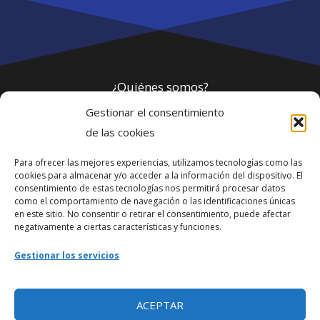
¿Quiénes somos?
Gestionar el consentimiento
Política de privacidad
de las cookies
Para ofrecer las mejores experiencias, utilizamos tecnologías como las
Webmaster
cookies para almacenar y/o acceder a la información del dispositivo. El
consentimiento de estas tecnologías nos permitirá procesar datos
soporte@fotosdlahabana.com
como el comportamiento de navegación o las identificaciones únicas
en este sitio. No consentir o retirar el consentimiento, puede afectar
Nuestro e-mail:
negativamente a ciertas características y funciones.
contactos@fotosdlahabana.com
Gestionar los servicios
Ir al grupo de Facebook
ACEPTAR