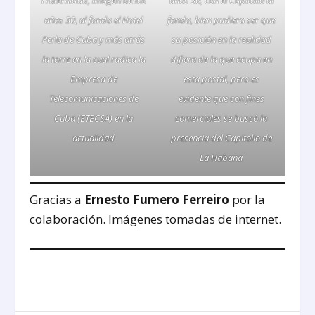
años 30, al fondo el Hotel
fondo, bien pudiera ser que
Perla de Cuba y más atrás
su posición en la realidad
la torre en la cual radica la
difiera de la que ocupa en
Empresa de
esta postal, pero es
Telecomunicaciones de
evidente que con fines
Cuba (ETECSA) en la
comerciales se buscó la
actualidad
presencia del Capitolio de
La Habana
Gracias a
Ernesto Fumero Ferreiro
por la
colaboración. Imágenes tomadas de internet.