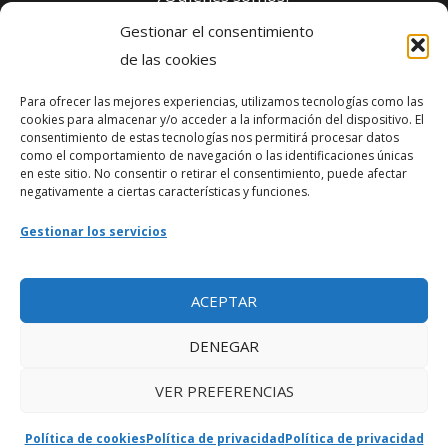
Gestionar el consentimiento
Política de privacidad
de las cookies
Para ofrecer las mejores experiencias, utilizamos tecnologías como las
Webmaster
cookies para almacenar y/o acceder a la información del dispositivo. El
consentimiento de estas tecnologías nos permitirá procesar datos
soporte@fotosdlahabana.com
como el comportamiento de navegación o las identificaciones únicas
en este sitio. No consentir o retirar el consentimiento, puede afectar
Nuestro e-mail:
negativamente a ciertas características y funciones.
contactos@fotosdlahabana.com
Gestionar los servicios
Ir al grupo de Facebook
ACEPTAR
DENEGAR
VER PREFERENCIAS
Política de cookies
Política de privacidad
Política de privacidad