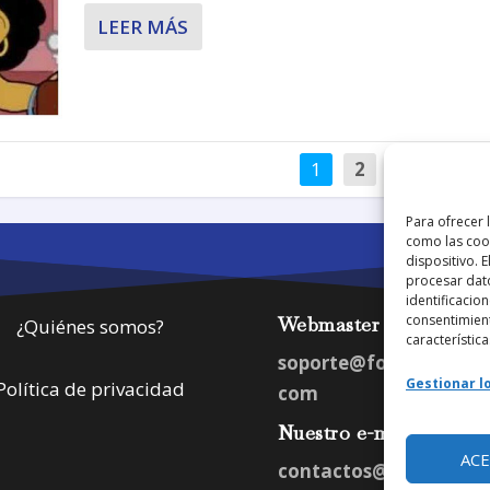
LEER MÁS
1
2
3
…
Para ofrecer 
como las cook
dispositivo. 
procesar dat
identificacion
consentimient
Webmaster
¿Quiénes somos?
característica
soporte@fotosdlahab
Gestionar lo
Política de privacidad
com
Nuestro e-mail:
AC
contactos@fotosdlah