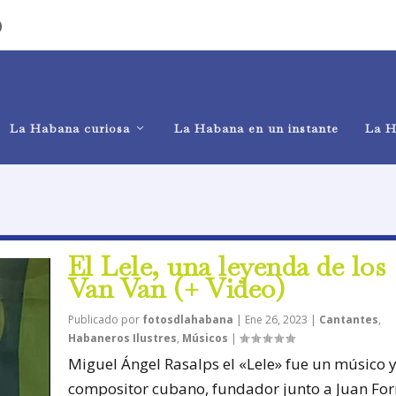
)
La Habana curiosa
La Habana en un instante
La H
El Lele, una leyenda de los
Van Van (+ Video)
Publicado por
fotosdlahabana
|
Ene 26, 2023
|
Cantantes
,
Habaneros Ilustres
,
Músicos
|
Miguel Ángel Rasalps el «Lele» fue un músico 
compositor cubano, fundador junto a Juan For