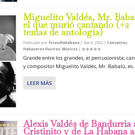
Miguelito Valdés, Mr. Baba
el que murió cantando (+2
temas de antología)
Publicado por
fotosdlahabana
|
Sep 6, 2022
|
Cantantes
,
Habaneros Ilustres
,
Músicos
|
Grande entre los grandes, el percusionista, ca
y compositor Miguelito Valdés, Mr. Babalú, es..
LEER MÁS
Alexis Valdés de Bandurria 
Cristinito y de La Habana a