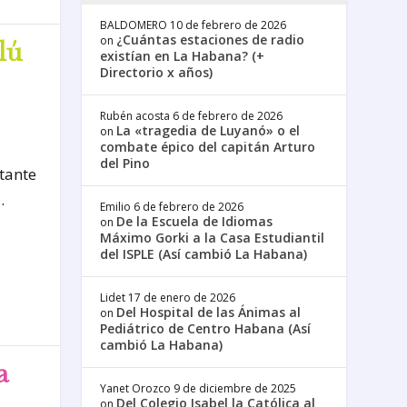
BALDOMERO
10 de febrero de 2026
¿Cuántas estaciones de radio
on
lú
existían en La Habana? (+
Directorio x años)
Rubén acosta
6 de febrero de 2026
La «tragedia de Luyanó» o el
on
combate épico del capitán Arturo
del Pino
ntante
.
Emilio
6 de febrero de 2026
De la Escuela de Idiomas
on
Máximo Gorki a la Casa Estudiantil
del ISPLE (Así cambió La Habana)
Lidet
17 de enero de 2026
Del Hospital de las Ánimas al
on
Pediátrico de Centro Habana (Así
cambió La Habana)
a
Yanet Orozco
9 de diciembre de 2025
Del Colegio Isabel la Católica al
on