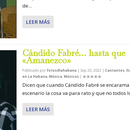
de...
LEER MÁS
Cándido Fabré… hasta que
«Amanezco»
Publicado por
fotosdlahabana
|
Sep 20, 2022
|
Cantantes
,
Il
en La Habana
,
Música
,
Músicos
|
Dicen que cuando Cándido Fabré se encarama
escenario la cosa va para rato y que no todos lo
LEER MÁS