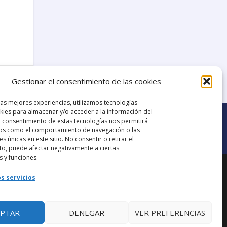
9
Gestionar el consentimiento de las cookies
las mejores experiencias, utilizamos tecnologías
ies para almacenar y/o acceder a la información del
El consentimiento de estas tecnologías nos permitirá
os como el comportamiento de navegación o las
es únicas en este sitio. No consentir o retirar el
o, puede afectar negativamente a ciertas
Ir al grupo de
s y funciones.
ana.
Facebook
s servicios
EPTAR
DENEGAR
VER PREFERENCIAS
aba