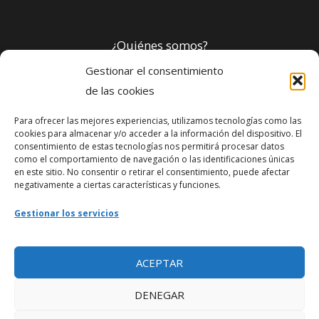
¿Quiénes somos?
Gestionar el consentimiento
Política de privacidad
de las cookies
Para ofrecer las mejores experiencias, utilizamos tecnologías como las
Webmaster
cookies para almacenar y/o acceder a la información del dispositivo. El
consentimiento de estas tecnologías nos permitirá procesar datos
soporte@fotosdlahabana.com
como el comportamiento de navegación o las identificaciones únicas
en este sitio. No consentir o retirar el consentimiento, puede afectar
Nuestro e-mail:
negativamente a ciertas características y funciones.
contactos@fotosdlahabana.com
Gestionar los servicios
Ir al grupo de Facebook
ACEPTAR
DENEGAR