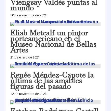
Viengsay Valdés puntas al
mundo
10 de noviembre de 2021
Eliab Metcalf un pintor
norteamericano en el
Museo Nacional de Bellas
Artes
21 de enero de 2021
Renée Méndez-Capote la
última de las amables
figuras del pasado
12 de noviembre de 2021