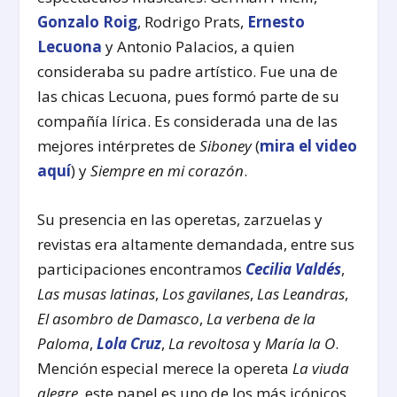
Gonzalo Roig
, Rodrigo Prats,
Ernesto
Lecuona
y Antonio Palacios, a quien
consideraba su padre artístico. Fue una de
las chicas Lecuona, pues formó parte de su
compañía lírica. Es considerada una de las
mejores intérpretes de
Siboney
(
mira el video
aquí
) y
Siempre en mi corazón
.
Su presencia en las operetas, zarzuelas y
revistas era altamente demandada, entre sus
participaciones encontramos
Cecilia Valdés
,
Las musas latinas
,
Los gavilanes
,
Las Leandras
,
El asombro de Damasco
,
La verbena de la
Paloma
,
Lola Cruz
,
La revoltosa
y
María la O
.
Mención especial merece la opereta
La viuda
alegre
, este papel es uno de los más icónicos,