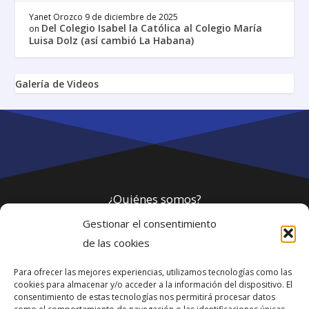
Yanet Orozco
9 de diciembre de 2025
Del Colegio Isabel la Católica al Colegio María
on
Luisa Dolz (así cambió La Habana)
Galería de Videos
¿Quiénes somos?
Gestionar el consentimiento
Política de privacidad
de las cookies
Para ofrecer las mejores experiencias, utilizamos tecnologías como las
Webmaster
cookies para almacenar y/o acceder a la información del dispositivo. El
consentimiento de estas tecnologías nos permitirá procesar datos
soporte@fotosdlahabana.com