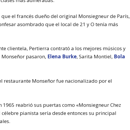
s clases más adineradas.
 que el francés dueño del original Monsiegneur de París,
onfesar asombrado que el local de 21 y O tenía más
te clientela, Pertierra contrató a los mejores músicos y
te Monseñor pasaron,
Elena Burke
, Sarita Montiel,
Bola
 el restaurante Monseñor fue nacionalizado por el
 en 1965 reabrió sus puertas como «Monsiegneur Chez
l célebre pianista sería desde entonces su principal
ales.