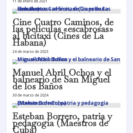
11 de enero de 2021
Cine Cuatro Caminos, de
las películas «escabrosas»
al bicitaxi (Cines de La
Habana)
24 de marzo de 2023
Manuel Abril Ochoa y el
balneario de San Miguel
de los Baños
30 de marzo de 2024
Esteban Borrero, patria y
pedagogía (Maestros de
Cuba)