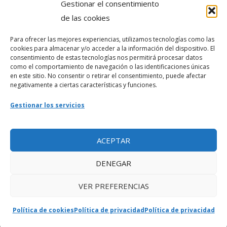
Gestionar el consentimiento
Política de privacidad
de las cookies
Para ofrecer las mejores experiencias, utilizamos tecnologías como las
Webmaster
cookies para almacenar y/o acceder a la información del dispositivo. El
consentimiento de estas tecnologías nos permitirá procesar datos
soporte@fotosdlahabana.com
como el comportamiento de navegación o las identificaciones únicas
en este sitio. No consentir o retirar el consentimiento, puede afectar
Nuestro e-mail:
negativamente a ciertas características y funciones.
contactos@fotosdlahabana.com
Gestionar los servicios
Ir al grupo de Facebook
ACEPTAR
DENEGAR
VER PREFERENCIAS
Política de cookies
Política de privacidad
Política de privacidad
Copyright © 2026 Fotos de la Habana