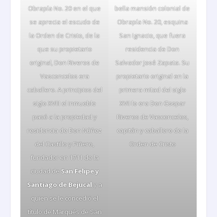
Obrapía No. 20 en el que
bella mansión colonial de
se aprecia el escudo de
Obrapía No. 20, esquina
la Orden de Cristo, de la
San Ignacio, que fuera
que su propietario
residencia de Don
original, Don Riveros de
Salvador José Zapata. Su
Vasconcelos era
propietario original en la
caballero. A principios del
primera mitad del siglo
siglo XVIII el inmueble
XVII lo era Don Gsspar
pasó a la propiedad y
Riveros de Vasconcelos,
residencia de Don Núñez
capitán y caballero de la
del Castillo y Piñero,
Orden de Cristo
fundador en 1711 de la
ciudad de
San Felipe y
Santiago de Bejucal
y a
quien se le concedió el
título de Marqués de San