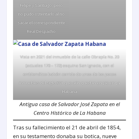
Felipe y Santiago, pero
no pudo ostentarlo al no
sacar el correspondiente
Real Despacho
Vista en 2021 del inmueble de la calle Obrapía No. 20
(actuales 170 – 172) esquina San Ignacio, con el
emblemático balcón corrido de unos de los pocos
inmuebles del siglo XVII que aún quedan en pie en La
Habana
Antigua casa de Salvador José Zapata en el
Centro Histórico de La Habana
Tras su fallecimiento el 21 de abril de 1854,
en su testamento donaba su botica, nueve