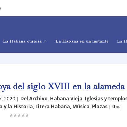
)
La Habana curiosa
La Habana en un instante
La H
joya del siglo XVIII en la alameda
7, 2020
|
Del Archivo
,
Habana Vieja
,
Iglesias y templo
 y la Historia
,
Litera Habana
,
Música
,
Plazas
|
0
|