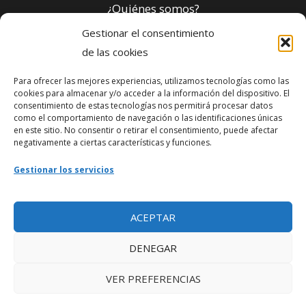
¿Quiénes somos?
Gestionar el consentimiento
Política de privacidad
de las cookies
Para ofrecer las mejores experiencias, utilizamos tecnologías como las
Webmaster
cookies para almacenar y/o acceder a la información del dispositivo. El
consentimiento de estas tecnologías nos permitirá procesar datos
soporte@fotosdlahabana.com
como el comportamiento de navegación o las identificaciones únicas
en este sitio. No consentir o retirar el consentimiento, puede afectar
Nuestro e-mail:
negativamente a ciertas características y funciones.
contactos@fotosdlahabana.com
Gestionar los servicios
Ir al grupo de Facebook
ACEPTAR
DENEGAR
VER PREFERENCIAS