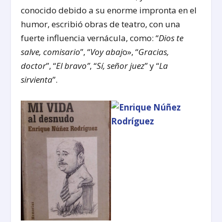
conocido debido a su enorme impronta en el
humor, escribió obras de teatro, con una
fuerte influencia vernácula, como: “
Dios te
salve, comisario
”, “
Voy abaj
o», “
Gracias,
doctor
”, “
El bravo”
, “
Sí, señor juez
” y “
La
sirvienta
”.