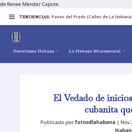
de Renee Méndez Capote.
Paseo del Prado (Calles de La Habana
TENDENCIAS:
Ilustrísima Habana
La Habana Monumental
El Vedado de inicio
cubanita que
Publicado por
fotosdlahabana
|
Nov 
Haban