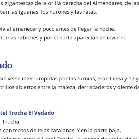
nias gigantescas de la orilla derecha del Almendares, de la
aban las iguanas, los hurones y las ratas.
vía al amanecer y poco antes de llegar la noche,
lomas rabiches y por el norte aparecían en invierno
ado
sin verse interrumpidas por las furnias, eran Linea y 17 y
rillos abiertos entre la maleza, derriscaderos y diente d
l Trocha
con techos de tejas catalanas. Y en la parte baja,
solo recuerdo el Hotel Trocha, la casona de tablas de la