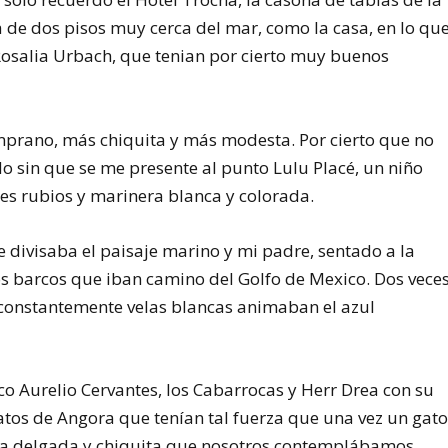
a de dos pisos muy cerca del mar, como la casa, en lo qu
 Rosalia Urbach, que tenian por cierto muy buenos
prano, más chiquita y más modesta. Por cierto que no
o sin que se me presente al punto Lulu Placé, un niño
es rubios y marinera blanca y colorada.
 divisaba el paisaje marino y mi padre, sentado a la
s barcos que iban camino del Golfo de Mexico. Dos vece
y constantemente velas blancas animaban el azul
co Aurelio Cervantes, los Cabarrocas y Herr Drea con su
tos de Angora que tenían tal fuerza que una vez un gat
anita delgada y chiquita que nosotros contemplábamos