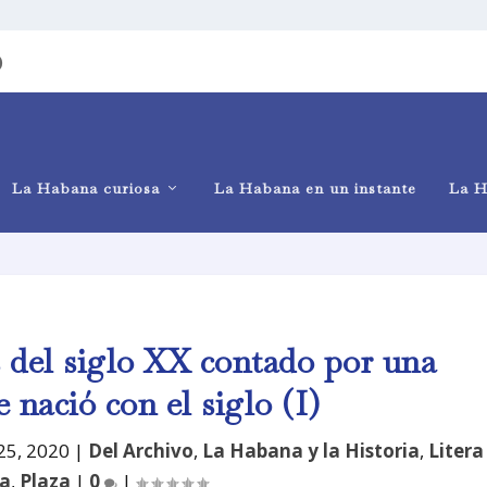
)
La Habana curiosa
La Habana en un instante
La H
s del siglo XX contado por una
 nació con el siglo (I)
25, 2020
|
Del Archivo
,
La Habana y la Historia
,
Litera
a
,
Plaza
|
0
|