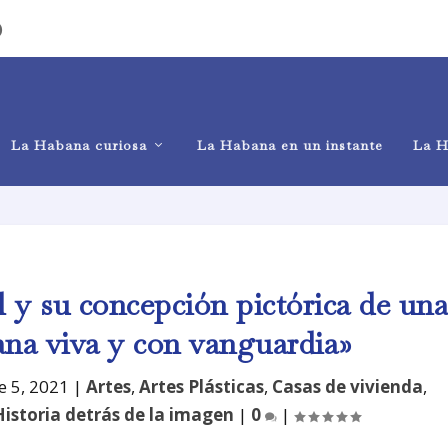
)
La Habana curiosa
La Habana en un instante
La H
 y su concepción pictórica de un
ana viva y con vanguardia»
e 5, 2021
|
Artes
,
Artes Plásticas
,
Casas de vivienda
,
Historia detrás de la imagen
|
0
|