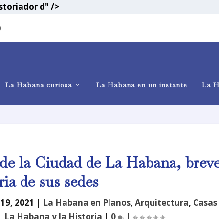
storiador d" />
)
La Habana curiosa
La Habana en un instante
La H
 de la Ciudad de La Habana, brev
ria de sus sedes
 19, 2021
|
La Habana en Planos
,
Arquitectura
,
Casas
o
,
La Habana y la Historia
|
0
|