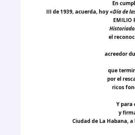
En cumpl
III de 1939, acuerda, hoy «
Día de l
EMILIO 
Historiado
el recono
acreedor d
que termin
por el resc
ricos fon
Y para 
y firm
Ciudad de La Habana, a l