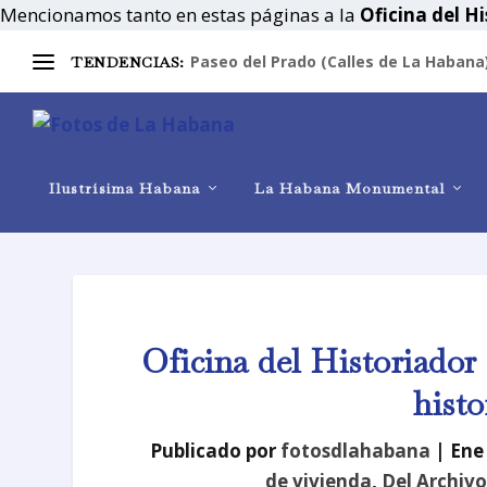
Mencionamos tanto en estas páginas a la
Oficina del Hi
Paseo del Prado (Calles de La Habana
TENDENCIAS:
Ilustrísima Habana
La Habana Monumental
Oficina del Historiador
histo
Publicado por
fotosdlahabana
|
Ene
de vivienda
,
Del Archiv