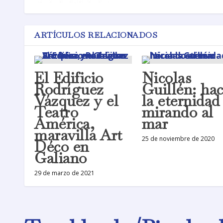
ARTÍCULOS RELACIONADOS
El Edificio
Nicolas
Rodríguez
Guillén: hac
Vázquez y el
la eternidad
Teatro
mirando al
América,
mar
maravilla Art
25 de noviembre de 2020
Déco en
Galiano
29 de marzo de 2021