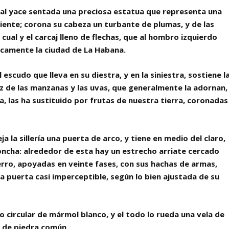
cial yace sentada una preciosa estatua que representa una
riente; corona su cabeza un turbante de plumas, y de las
 cual y el carcaj lleno de flechas, que al hombro izquierdo
icamente la ciudad de La Habana.
 escudo que lleva en su diestra, y en la siniestra, sostiene l
ez de las manzanas y las uvas, que generalmente la adornan,
va, las ha sustituido por frutas de nuestra tierra, coronadas
ja la sillería una puerta de arco, y tiene en medio del claro,
oncha: alrededor de esta hay un estrecho arriate cercado
ierro, apoyadas en veinte fases, con sus hachas de armas,
a puerta casi imperceptible, según lo bien ajustada de su
o circular de mármol blanco, y el todo lo rueda una vela de
 de piedra común.