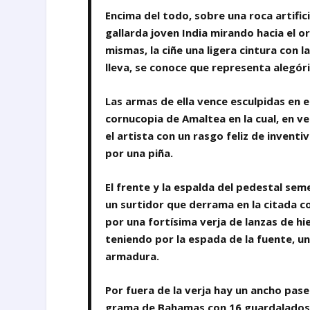
Encima del todo, sobre una roca artifi
gallarda joven India mirando hacia el o
mismas, la ciñe una ligera cintura con la
lleva, se conoce que representa alegór
Las armas de ella vence esculpidas en el
cornucopia de Amaltea en la cual, en v
el artista con un rasgo feliz de inventi
por una piña.
El frente y la espalda del pedestal seme
un surtidor que derrama en la citada c
por una fortísima verja de lanzas de h
teniendo por la espada de la fuente, un
armadura.
Por fuera de la verja hay un ancho pase
grama de Bahamas con 16 guardalados