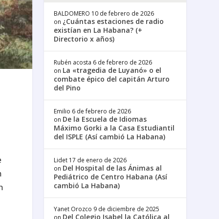
BALDOMERO
10 de febrero de 2026
¿Cuántas estaciones de radio
on
existían en La Habana? (+
Directorio x años)
Rubén acosta
6 de febrero de 2026
La «tragedia de Luyanó» o el
on
combate épico del capitán Arturo
del Pino
Emilio
6 de febrero de 2026
De la Escuela de Idiomas
on
Máximo Gorki a la Casa Estudiantil
del ISPLE (Así cambió La Habana)
e
Lidet
17 de enero de 2026
Del Hospital de las Ánimas al
on
n
Pediátrico de Centro Habana (Así
cambió La Habana)
n
Yanet Orozco
9 de diciembre de 2025
Del Colegio Isabel la Católica al
on