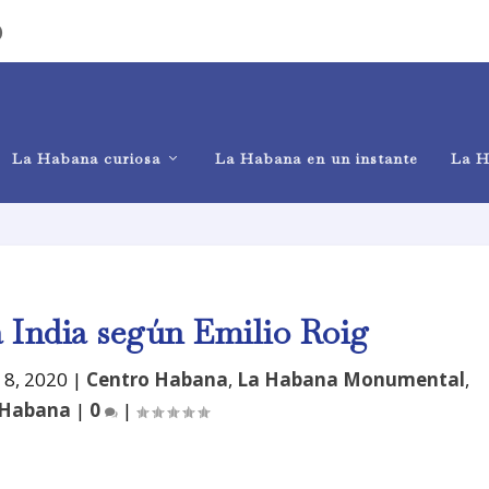
)
La Habana curiosa
La Habana en un instante
La H
a India según Emilio Roig
 8, 2020
|
Centro Habana
,
La Habana Monumental
,
 Habana
|
0
|