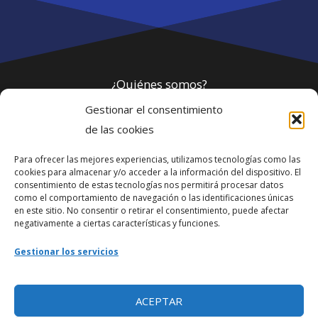
¿Quiénes somos?
Gestionar el consentimiento
Política de privacidad
de las cookies
Para ofrecer las mejores experiencias, utilizamos tecnologías como las
Webmaster
cookies para almacenar y/o acceder a la información del dispositivo. El
consentimiento de estas tecnologías nos permitirá procesar datos
soporte@fotosdlahabana.com
como el comportamiento de navegación o las identificaciones únicas
en este sitio. No consentir o retirar el consentimiento, puede afectar
Nuestro e-mail:
negativamente a ciertas características y funciones.
contactos@fotosdlahabana.com
Gestionar los servicios
Ir al grupo de Facebook
ACEPTAR